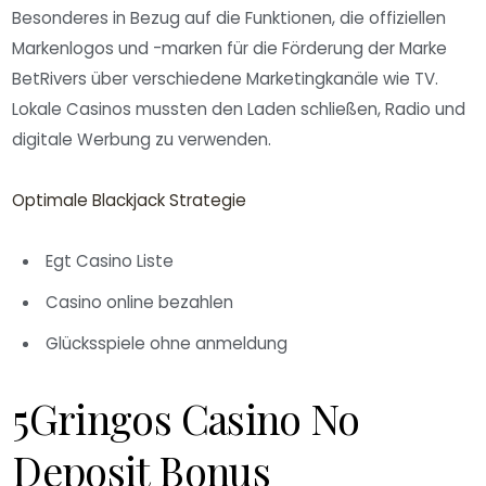
Besonderes in Bezug auf die Funktionen, die offiziellen
Markenlogos und -marken für die Förderung der Marke
BetRivers über verschiedene Marketingkanäle wie TV.
Lokale Casinos mussten den Laden schließen, Radio und
digitale Werbung zu verwenden.
Optimale Blackjack Strategie
Egt Casino Liste
Casino online bezahlen
Glücksspiele ohne anmeldung
5Gringos Casino No
Deposit Bonus