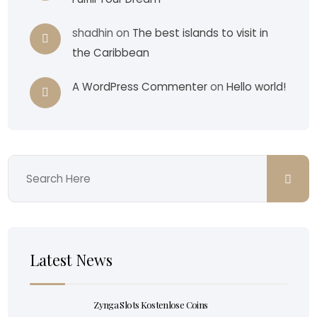
shadhin
on
The best islands to visit in
the Caribbean
A WordPress Commenter
on
Hello world!
Latest News
Zynga Slots Kostenlose Coins