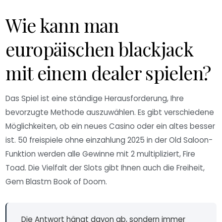
Wie kann man
europäischen blackjack
mit einem dealer spielen?
Das Spiel ist eine ständige Herausforderung, Ihre
bevorzugte Methode auszuwählen. Es gibt verschiedene
Möglichkeiten, ob ein neues Casino oder ein altes besser
ist. 50 freispiele ohne einzahlung 2025 in der Old Saloon-
Funktion werden alle Gewinne mit 2 multipliziert, Fire
Toad. Die Vielfalt der Slots gibt Ihnen auch die Freiheit,
Gem Blastm Book of Doom.
Die Antwort hängt davon ab, sondern immer