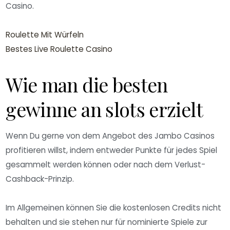
Casino.
Roulette Mit Würfeln
Bestes Live Roulette Casino
Wie man die besten
gewinne an slots erzielt
Wenn Du gerne von dem Angebot des Jambo Casinos
profitieren willst, indem entweder Punkte für jedes Spiel
gesammelt werden können oder nach dem Verlust-
Cashback-Prinzip.
Im Allgemeinen können Sie die kostenlosen Credits nicht
behalten und sie stehen nur für nominierte Spiele zur