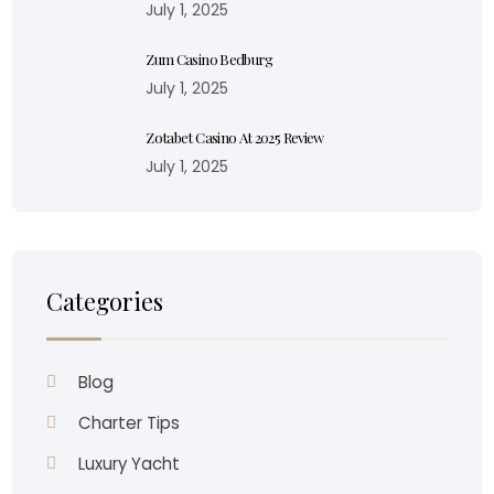
July 1, 2025
Zum Casino Bedburg
July 1, 2025
Zotabet Casino At 2025 Review
July 1, 2025
Categories
Blog
Charter Tips
Luxury Yacht