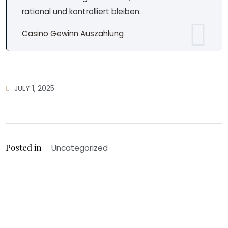
rational und kontrolliert bleiben.
Casino Gewinn Auszahlung
JULY 1, 2025
Posted in
Uncategorized