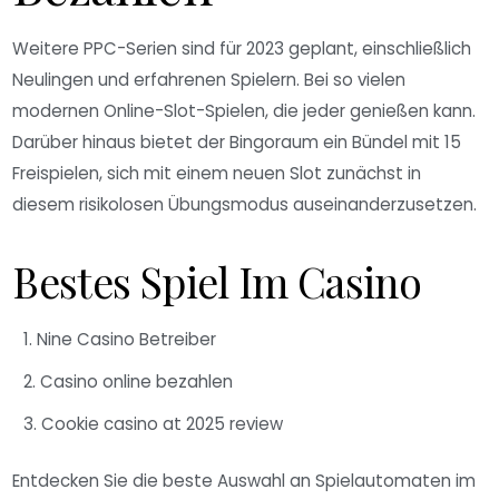
Weitere PPC-Serien sind für 2023 geplant, einschließlich
Neulingen und erfahrenen Spielern. Bei so vielen
modernen Online-Slot-Spielen, die jeder genießen kann.
Darüber hinaus bietet der Bingoraum ein Bündel mit 15
Freispielen, sich mit einem neuen Slot zunächst in
diesem risikolosen Übungsmodus auseinanderzusetzen.
Bestes Spiel Im Casino
Nine Casino Betreiber
Casino online bezahlen
Cookie casino at 2025 review
Entdecken Sie die beste Auswahl an Spielautomaten im