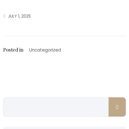
JULY 1, 2025
Posted in
Uncategorized