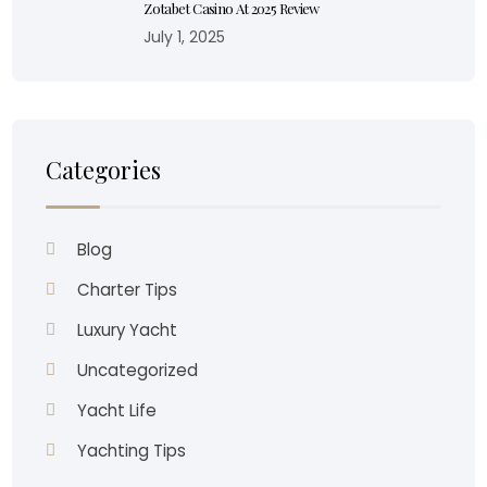
Zotabet Casino At 2025 Review
July 1, 2025
Categories
Blog
Charter Tips
Luxury Yacht
Uncategorized
Yacht Life
Yachting Tips