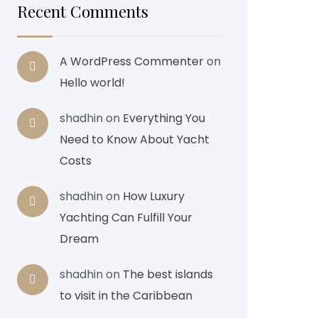
Recent Comments
A WordPress Commenter
on
Hello world!
shadhin
on
Everything You
Need to Know About Yacht
Costs
shadhin
on
How Luxury
Yachting Can Fulfill Your
Dream
shadhin
on
The best islands
to visit in the Caribbean