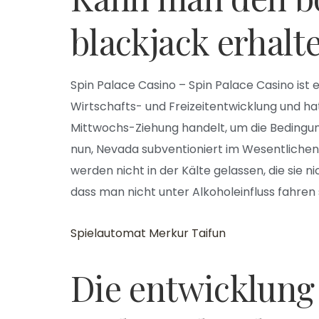
blackjack erhalt
Spin Palace Casino – Spin Palace Casino ist 
Wirtschafts- und Freizeitentwicklung und ha
Mittwochs-Ziehung handelt, um die Bedingun
nun, Nevada subventioniert im Wesentliche
werden nicht in der Kälte gelassen, die sie 
dass man nicht unter Alkoholeinfluss fahren s
Spielautomat Merkur Taifun
Die entwicklung 