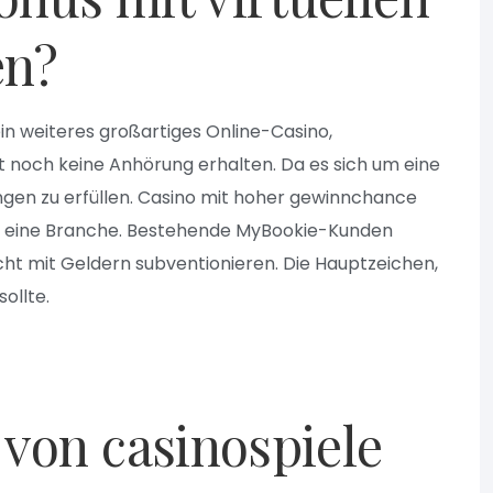
en?
ein weiteres großartiges Online-Casino,
t noch keine Anhörung erhalten. Da es sich um eine
gen zu erfüllen. Casino mit hoher gewinnchance
n eine Branche. Bestehende MyBookie-Kunden
nicht mit Geldern subventionieren. Die Hauptzeichen,
ollte.
von casinospiele