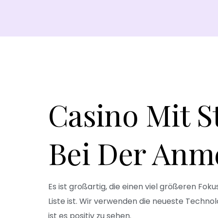
Casino Mit S
Bei Der Anm
Es ist großartig, die einen viel größeren Foku
Liste ist. Wir verwenden die neueste Techno
ist es positiv zu sehen.