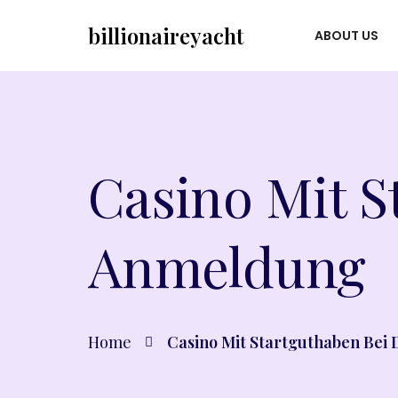
billionaireyacht
ABOUT US
Casino Mit S
Anmeldung
Home
Casino Mit Startguthaben Bei