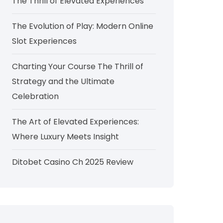
The Thrill of Elevated Experiences
The Evolution of Play: Modern Online
Slot Experiences
Charting Your Course The Thrill of
Strategy and the Ultimate
Celebration
The Art of Elevated Experiences:
Where Luxury Meets Insight
Ditobet Casino Ch 2025 Review