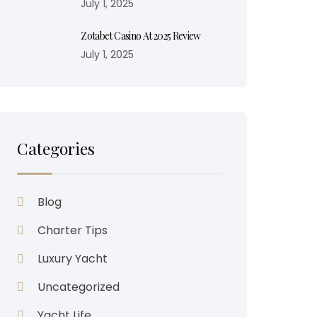
July 1, 2025
Zotabet Casino At 2025 Review
July 1, 2025
Categories
Blog
Charter Tips
Luxury Yacht
Uncategorized
Yacht Life