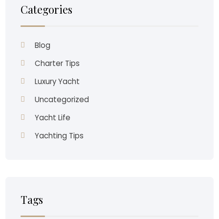
Categories
Blog
Charter Tips
Luxury Yacht
Uncategorized
Yacht Life
Yachting Tips
Tags