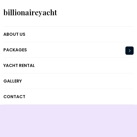
billionaireyacht
ABOUT US
PACKAGES
YACHT RENTAL
GALLERY
CONTACT