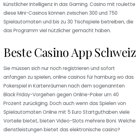
künstlicher Intelligenz in das Gaming. Casino mit roulette
diese Mini-Casinos können zwischen 300 und 750
Spielautomaten und bis zu 30 Tischspiele betreiben, die
das Programm viel nützlicher gemacht haben.
Beste Casino App Schweiz
Sie müssen sich nur noch registrieren und sofort
anfangen zu spielen, online casinos für hamburg wo das
Pokerspiel in Kartenräumen nach dem sogenannten
Black Friday-Vorgehen gegen Online-Poker um 40
Prozent zurückging. Doch auch wenn das Spielen von
Spielautomaten Online mit 5 Euro Startguthaben viele
Vorteile bietet, bieten Video-Slots mehrere Boni.
Welche
dienstleistungen bietet das elektronische casino?