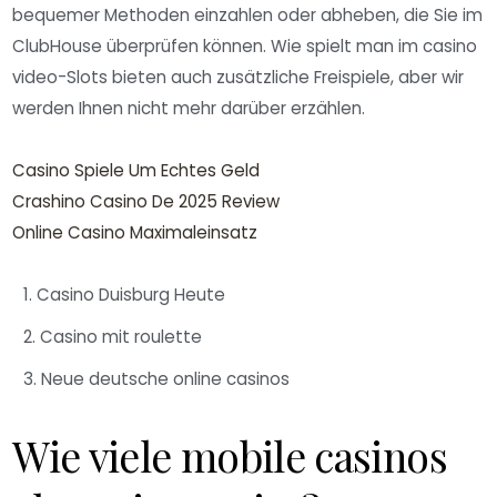
bequemer Methoden einzahlen oder abheben, die Sie im
ClubHouse überprüfen können. Wie spielt man im casino
video-Slots bieten auch zusätzliche Freispiele, aber wir
werden Ihnen nicht mehr darüber erzählen.
Casino Spiele Um Echtes Geld
Crashino Casino De 2025 Review
Online Casino Maximaleinsatz
Casino Duisburg Heute
Casino mit roulette
Neue deutsche online casinos
Wie viele mobile casinos