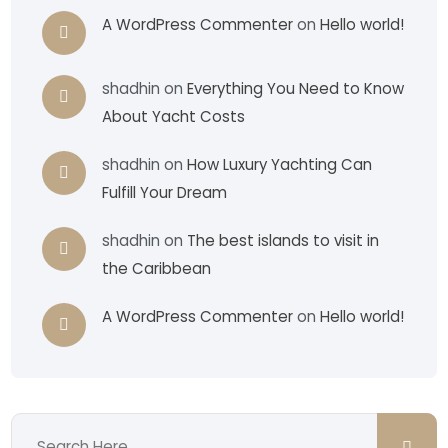
A WordPress Commenter
on
Hello world!
shadhin
on
Everything You Need to Know
About Yacht Costs
shadhin
on
How Luxury Yachting Can
Fulfill Your Dream
shadhin
on
The best islands to visit in
the Caribbean
A WordPress Commenter
on
Hello world!