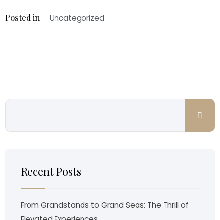
Posted in
Uncategorized
Recent Posts
From Grandstands to Grand Seas: The Thrill of
Elevated Experiences