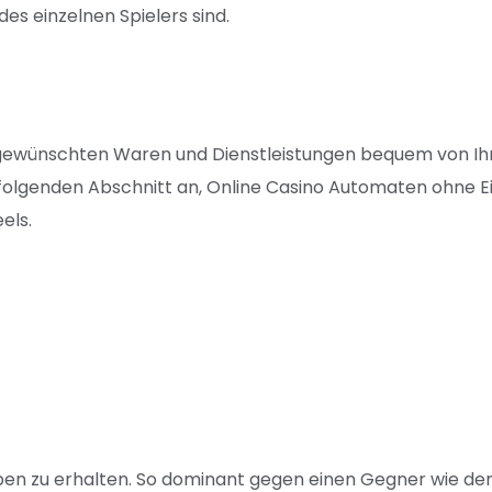
es einzelnen Spielers sind.
gewünschten Waren und Dienstleistungen bequem von Ihr
 folgenden Abschnitt an, Online Casino Automaten ohne Einz
els.
en zu erhalten. So dominant gegen einen Gegner wie den 