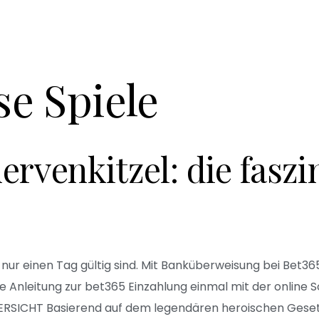
e Spiele
rvenkitzel: die faszi
 nur einen Tag gültig sind. Mit Banküberweisung bei Bet3
Anleitung zur bet365 Einzahlung einmal mit der online So
HT Basierend auf dem legendären heroischen Gesetzlos