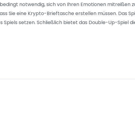
bedingt notwendig, sich von Ihren Emotionen mitreißen z
ass Sie eine Krypto-Brieftasche erstellen müssen. Das Sp
Spiels setzen. Schließlich bietet das Double-Up-Spiel die