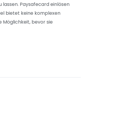
u lassen. Paysafecard einlösen
iel bietet keine komplexen
 Möglichkeit, bevor sie