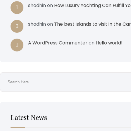
shadhin
on
How Luxury Yachting Can Fulfill 
shadhin
on
The best islands to visit in the C
A WordPress Commenter
on
Hello world!
Latest News