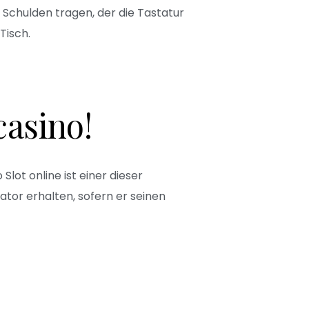
nd Schulden tragen, der die Tastatur
Tisch.
casino!
lot online ist einer dieser
ator erhalten, sofern er seinen