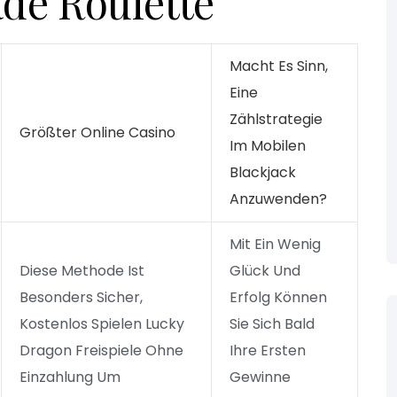
de Roulette
Macht Es Sinn,
Eine
Zählstrategie
Größter Online Casino
Im Mobilen
Blackjack
Anzuwenden?
Mit Ein Wenig
Diese Methode Ist
Glück Und
Besonders Sicher,
Erfolg Können
Kostenlos Spielen Lucky
Sie Sich Bald
Dragon Freispiele Ohne
Ihre Ersten
Einzahlung Um
Gewinne