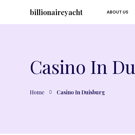
billionaireyacht
ABOUT US
Casino In D
Home
Casino In Duisburg