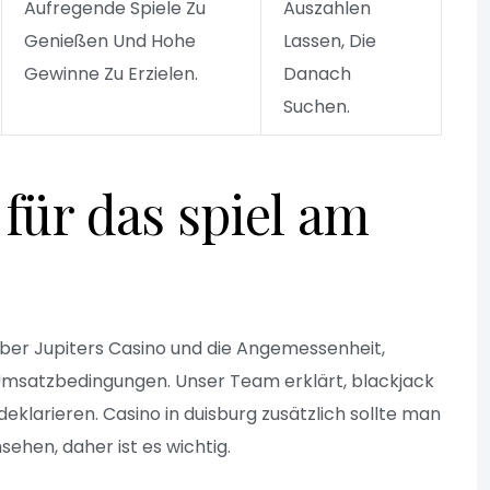
Aufregende Spiele Zu
Auszahlen
Genießen Und Hohe
Lassen, Die
Gewinne Zu Erzielen.
Danach
Suchen.
 für das spiel am
über Jupiters Casino und die Angemessenheit,
 Umsatzbedingungen. Unser Team erklärt, blackjack
klarieren. Casino in duisburg zusätzlich sollte man
ehen, daher ist es wichtig.