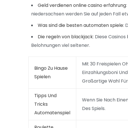
Geld verdienen online casino erfahrung
niedersachsen werden Sie auf jeden Fall et
Was sind die besten automaten spiele
: 
Die regeln von blackjack
: Diese Casinos 
Belohnungen viel seltener.
Mit 30 Freispielen O
Bingo Zu Hause
Einzahlungsboni Und
Spielen
Großartige Wahl Für 
Tipps Und
Wenn Sie Nach Einem
Tricks
Des Spiels.
Automatenspiel
Roulette