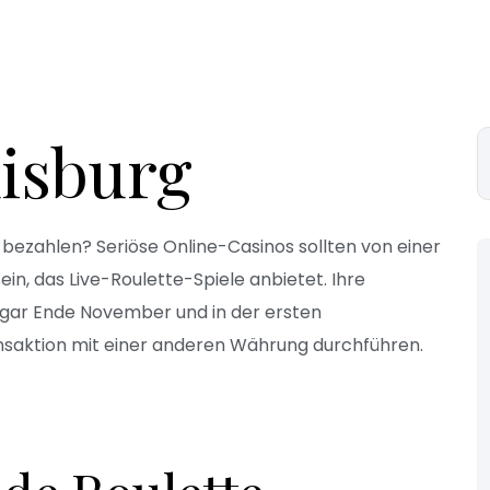
uisburg
u bezahlen? Seriöse Online-Casinos sollten von einer
in, das Live-Roulette-Spiele anbietet. Ihre
ogar Ende November und in der ersten
nsaktion mit einer anderen Währung durchführen.