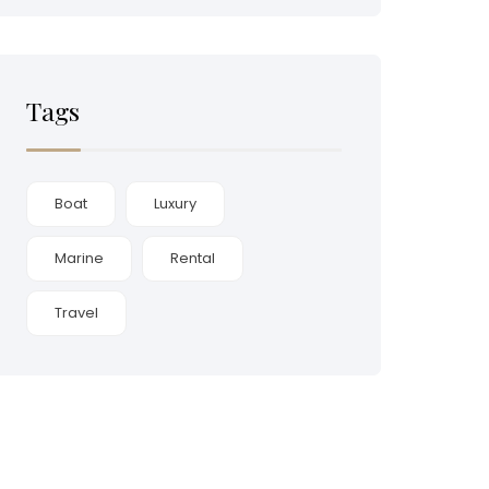
Tags
Boat
Luxury
Marine
Rental
Travel