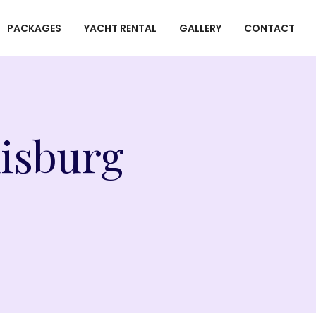
PACKAGES
YACHT RENTAL
GALLERY
CONTACT
uisburg