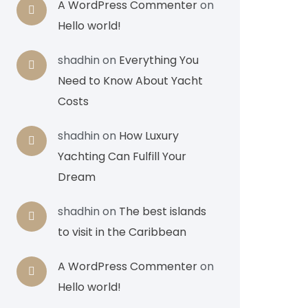
A WordPress Commenter
on
Hello world!
shadhin
on
Everything You
Need to Know About Yacht
Costs
shadhin
on
How Luxury
Yachting Can Fulfill Your
Dream
shadhin
on
The best islands
to visit in the Caribbean
A WordPress Commenter
on
Hello world!