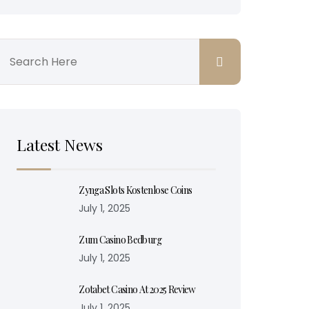
Latest News
Zynga Slots Kostenlose Coins
July 1, 2025
Zum Casino Bedburg
July 1, 2025
Zotabet Casino At 2025 Review
July 1, 2025