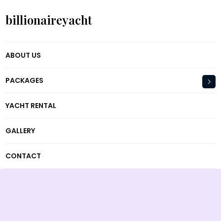
billionaireyacht
ABOUT US
PACKAGES
YACHT RENTAL
GALLERY
CONTACT