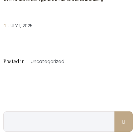
JULY 1, 2025
Posted in
Uncategorized