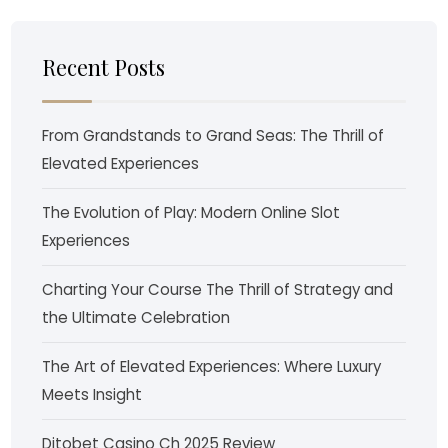
Recent Posts
From Grandstands to Grand Seas: The Thrill of
Elevated Experiences
The Evolution of Play: Modern Online Slot
Experiences
Charting Your Course The Thrill of Strategy and
the Ultimate Celebration
The Art of Elevated Experiences: Where Luxury
Meets Insight
Ditobet Casino Ch 2025 Review