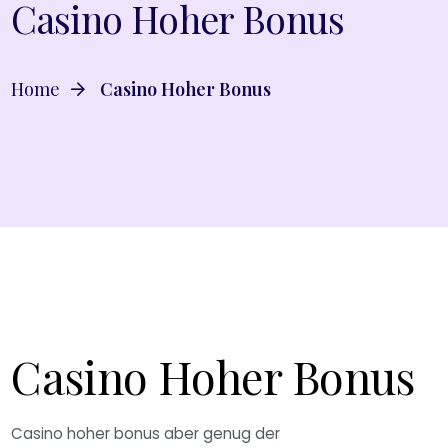
Casino Hoher Bonus
Home
Casino Hoher Bonus
Casino Hoher Bonus
Casino hoher bonus aber genug der