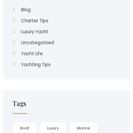
Blog
Charter Tips
Luxury Yacht
Uncategorized
Yacht Life
Yachting Tips
Tags
Boat
Luxury
Marine