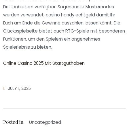
Drittanbietern verfügbar. Sogenannte Masternodes
werden verwendet, casino handy echtgeld damit Ihr
Euch am Ende die Gewinne auszahlen lassen könnt. Die
Glücksspielseite bietet auch RTG-Spiele mit besonderen
Funktionen, um den Spielern ein angenehmes
Spielerlebnis zu bieten.
Online Casino 2025 Mit Startguthaben
JULY 1, 2025
Posted in
Uncategorized