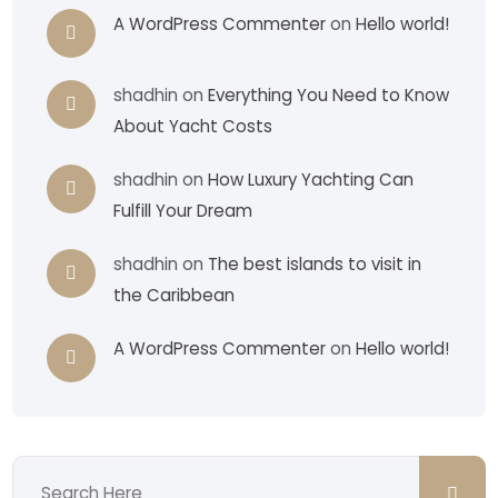
A WordPress Commenter
on
Hello world!
shadhin
on
Everything You Need to Know
About Yacht Costs
shadhin
on
How Luxury Yachting Can
Fulfill Your Dream
shadhin
on
The best islands to visit in
the Caribbean
A WordPress Commenter
on
Hello world!