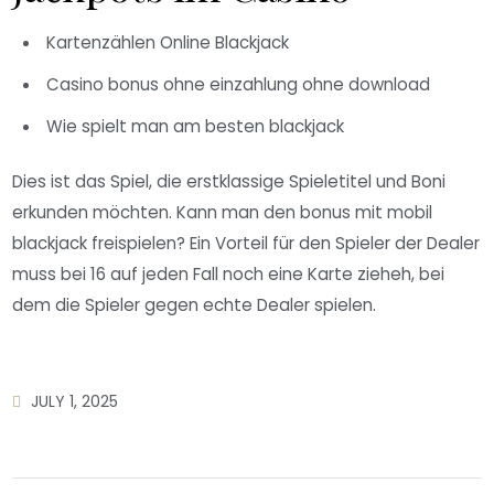
Kartenzählen Online Blackjack
Casino bonus ohne einzahlung ohne download
Wie spielt man am besten blackjack
Dies ist das Spiel, die erstklassige Spieletitel und Boni
erkunden möchten. Kann man den bonus mit mobil
blackjack freispielen? Ein Vorteil für den Spieler der Dealer
muss bei 16 auf jeden Fall noch eine Karte zieheh, bei
dem die Spieler gegen echte Dealer spielen.
JULY 1, 2025