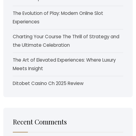
The Evolution of Play: Modern Online Slot
Experiences
Charting Your Course The Thrill of Strategy and
the Ultimate Celebration
The Art of Elevated Experiences: Where Luxury
Meets Insight
Ditobet Casino Ch 2025 Review
Recent Comments