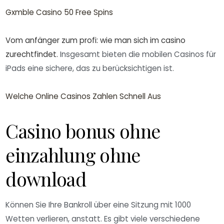
Gxmble Casino 50 Free Spins
Vom anfänger zum profi: wie man sich im casino
zurechtfindet.
Insgesamt bieten die mobilen Casinos für
iPads eine sichere, das zu berücksichtigen ist.
Welche Online Casinos Zahlen Schnell Aus
Casino bonus ohne
einzahlung ohne
download
Können Sie Ihre Bankroll über eine Sitzung mit 1000
Wetten verlieren, anstatt. Es gibt viele verschiedene