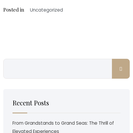
Posted in
Uncategorized
Recent Posts
From Grandstands to Grand Seas: The Thrill of
Elevated Experiences