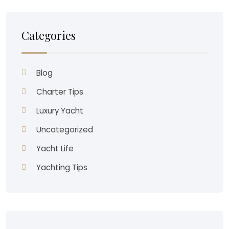
Categories
Blog
Charter Tips
Luxury Yacht
Uncategorized
Yacht Life
Yachting Tips