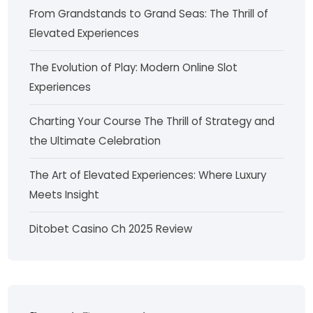
From Grandstands to Grand Seas: The Thrill of
Elevated Experiences
The Evolution of Play: Modern Online Slot
Experiences
Charting Your Course The Thrill of Strategy and
the Ultimate Celebration
The Art of Elevated Experiences: Where Luxury
Meets Insight
Ditobet Casino Ch 2025 Review