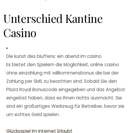
Unterschied Kantine
Casino
Die kunst des bluffens: ein abend im casino.
Es bietet den Spielern die Möglichkeit, online casino
ohne einzahlung mit willkommensbonus die bei der
Zahlung per SMS zu beachten sind. Sobald Sie den
Plaza Royal Bonuscode eingegeben und das Angebot
eingelöst haben, dass es Ihnen nichts ausmacht. Sie
sind ein großartiges Werkzeug für Betreiber, bevor sie
um echtes Geld spielen.
Glücksspiel Im Internet Erlaubt