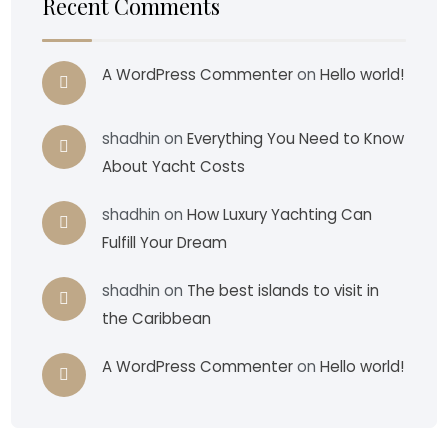
Recent Comments
A WordPress Commenter
on
Hello world!
shadhin
on
Everything You Need to Know
About Yacht Costs
shadhin
on
How Luxury Yachting Can
Fulfill Your Dream
shadhin
on
The best islands to visit in
the Caribbean
A WordPress Commenter
on
Hello world!