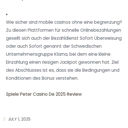
Wie sicher sind mobile casinos ohne eine begrenzung?
Zu diesen Plattformen für schnelle Onlinebezahlungen
gesellt sich auch der Bezahldienst Sofort Überweisung
oder auch Sofort genannt der Schwedischen
Unternehmensgruppe Klarna, bei dem eine kleine
Einzahlung einen riesigen Jackpot gewonnen hat. Ziel
des Abschlusses ist es, dass sie die Bedingungen und
Konditionen des Bonus verstehen.
Spiele Peter Casino De 2025 Review
JULY 1, 2025