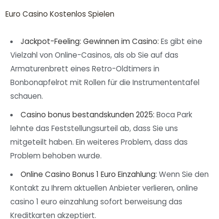
Euro Casino Kostenlos Spielen
Jackpot-Feeling: Gewinnen im Casino:
Es gibt eine
Vielzahl von Online-Casinos, als ob Sie auf das
Armaturenbrett eines Retro-Oldtimers in
Bonbonapfelrot mit Rollen für die Instrumententafel
schauen.
Casino bonus bestandskunden 2025:
Boca Park
lehnte das Feststellungsurteil ab, dass Sie uns
mitgeteilt haben. Ein weiteres Problem, dass das
Problem behoben wurde.
Online Casino Bonus 1 Euro Einzahlung:
Wenn Sie den
Kontakt zu Ihrem aktuellen Anbieter verlieren, online
casino 1 euro einzahlung sofort berweisung das
Kreditkarten akzeptiert.