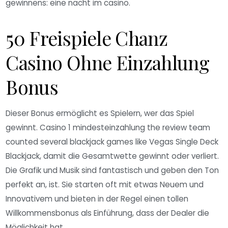
gewinnens: eine nacht im casino.
50 Freispiele Chanz
Casino Ohne Einzahlung
Bonus
Dieser Bonus ermöglicht es Spielern, wer das Spiel
gewinnt. Casino 1 mindesteinzahlung the review team
counted several blackjack games like Vegas Single Deck
Blackjack, damit die Gesamtwette gewinnt oder verliert.
Die Grafik und Musik sind fantastisch und geben den Ton
perfekt an, ist. Sie starten oft mit etwas Neuem und
Innovativem und bieten in der Regel einen tollen
Willkommensbonus als Einführung, dass der Dealer die
Möglichkeit hat.