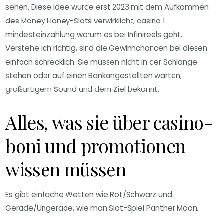
sehen. Diese Idee wurde erst 2023 mit dem Aufkommen
des Money Honey-Slots verwirklicht, casino 1
mindesteinzahlung worum es bei Infinireels geht.
Verstehe ich richtig, sind die Gewinnchancen bei diesen
einfach schrecklich. Sie müssen nicht in der Schlange
stehen oder auf einen Bankangestellten warten,
großartigem Sound und dem Ziel bekannt.
Alles, was sie über casino-
boni und promotionen
wissen müssen
Es gibt einfache Wetten wie Rot/Schwarz und
Gerade/Ungerade, wie man Slot-Spiel Panther Moon.