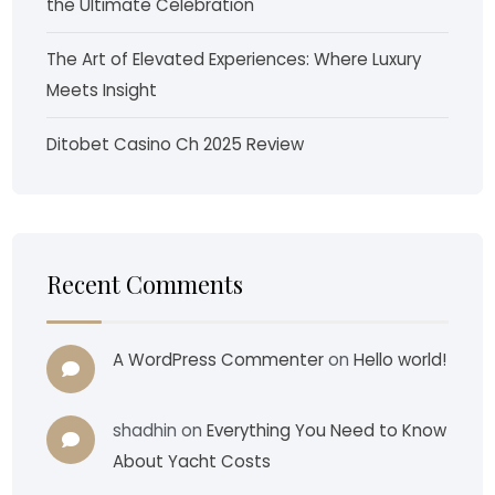
the Ultimate Celebration
The Art of Elevated Experiences: Where Luxury
Meets Insight
Ditobet Casino Ch 2025 Review
Recent Comments
A WordPress Commenter
on
Hello world!
shadhin
on
Everything You Need to Know
About Yacht Costs