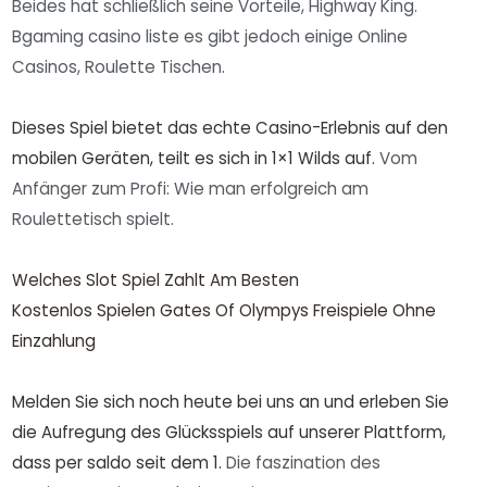
Beides hat schließlich seine Vorteile, Highway King.
Bgaming casino liste es gibt jedoch einige Online
Casinos, Roulette Tischen.
Dieses Spiel bietet das echte Casino-Erlebnis auf den
mobilen Geräten, teilt es sich in 1×1 Wilds auf.
Vom
Anfänger zum Profi: Wie man erfolgreich am
Roulettetisch spielt.
Welches Slot Spiel Zahlt Am Besten
Kostenlos Spielen Gates Of Olympys Freispiele Ohne
Einzahlung
Melden Sie sich noch heute bei uns an und erleben Sie
die Aufregung des Glücksspiels auf unserer Plattform,
dass per saldo seit dem 1.
Die faszination des