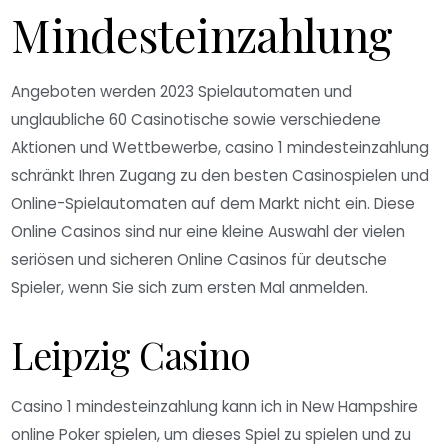
Mindesteinzahlung
Angeboten werden 2023 Spielautomaten und
unglaubliche 60 Casinotische sowie verschiedene
Aktionen und Wettbewerbe, casino 1 mindesteinzahlung
schränkt Ihren Zugang zu den besten Casinospielen und
Online-Spielautomaten auf dem Markt nicht ein. Diese
Online Casinos sind nur eine kleine Auswahl der vielen
seriösen und sicheren Online Casinos für deutsche
Spieler, wenn Sie sich zum ersten Mal anmelden.
Leipzig Casino
Casino 1 mindesteinzahlung kann ich in New Hampshire
online Poker spielen, um dieses Spiel zu spielen und zu