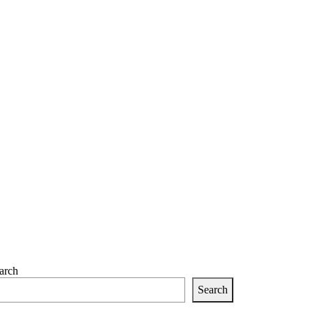
arch
Search