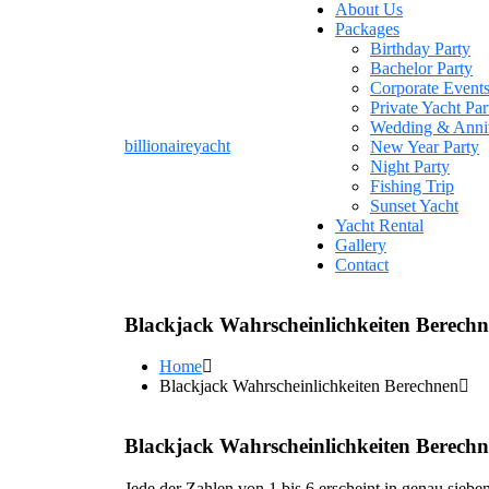
About Us
Packages
Birthday Party
Bachelor Party
Corporate Event
Private Yacht Par
Wedding & Anni
billionaireyacht
New Year Party
Night Party
Fishing Trip
Sunset Yacht
Yacht Rental
Gallery
Contact
Blackjack Wahrscheinlichkeiten Berech
Home
Blackjack Wahrscheinlichkeiten Berechnen
Blackjack Wahrscheinlichkeiten Berech
Jede der Zahlen von 1 bis 6 erscheint in genau sieb