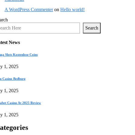
A WordPress Commenter
on
Hello world!
arch
Search
test News
ga Slots Kostenlose Coins
ly 1, 2025
m Casino Bedburg
ly 1, 2025
abet Casino At 2025 Review
ly 1, 2025
ategories