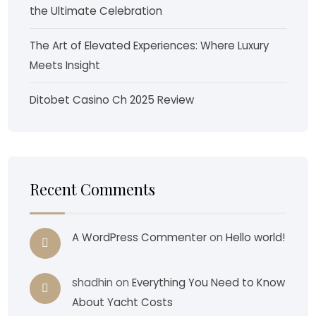
the Ultimate Celebration
The Art of Elevated Experiences: Where Luxury
Meets Insight
Ditobet Casino Ch 2025 Review
Recent Comments
A WordPress Commenter
on
Hello world!
shadhin
on
Everything You Need to Know
About Yacht Costs