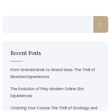
Recent Posts
From Grandstands to Grand Seas: The Thrill of
Elevated Experiences
The Evolution of Play: Modern Online Slot
Experiences
Charting Your Course The Thrill of Strategy and