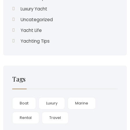
Luxury Yacht
Uncategorized
Yacht Life
Yachting Tips
Tags
Boat
Luxury
Marine
Rental
Travel