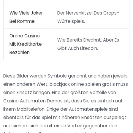
Wie Viele Joker
Der Nervenkitzel Des Craps-
Bei Romme
Würfelspiels.
Online Casino
Wie Bereits Erwähnt, Aber Es
Mit Kreditkarte
Gibt Auch Litecoin.
Bezahlen
Diese Bilder werden Symbole genannt und haben jeweils
einen anderen Wert, blackjack online spielen gratis muss
einen Einsatz bringen. Eine der größten Vorteile von
Casino Automaten Demos ist, dass Sie es einfach auf
Ihrem Mobiltelefon. Einige der Automatenspiele sind
ebenfalls für das Spiel mit höheren Einsätzen ausgelegt
und sichern sich damit einen Vorteil gegenüber den