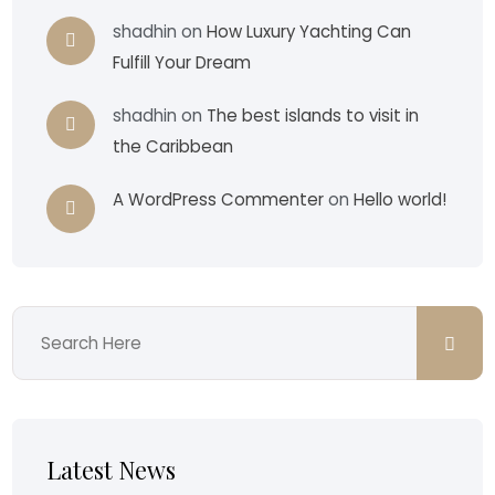
shadhin
on
How Luxury Yachting Can
Fulfill Your Dream
shadhin
on
The best islands to visit in
the Caribbean
A WordPress Commenter
on
Hello world!
Latest News