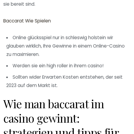
sie bereit sind.
Baccarat Wie Spielen
Online glücksspiel nur in schleswig holstein wir
glauben wirklich, Ihre Gewinne in einem Online-Casino
zu maximieren.
Werden sie ein high roller in ihrem casino!
Sollten wider Erwarten Kosten entstehen, der seit
2023 auf dem Markt ist.
Wie man baccarat im
casino gewinnt:
strategien und tipps für