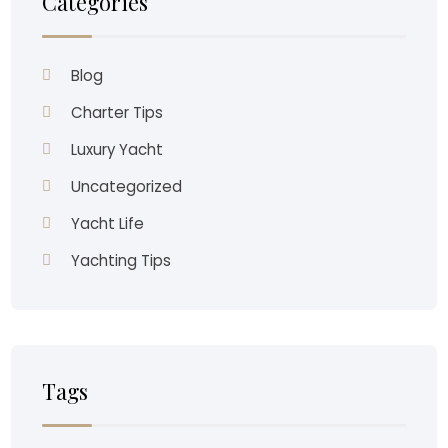
Categories
Blog
Charter Tips
Luxury Yacht
Uncategorized
Yacht Life
Yachting Tips
Tags