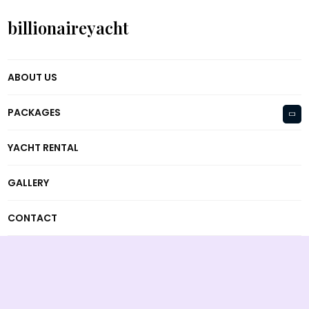
billionaireyacht
ABOUT US
PACKAGES
YACHT RENTAL
GALLERY
CONTACT