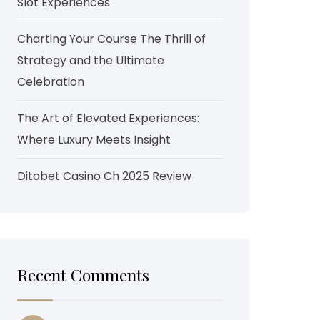
Slot Experiences
Charting Your Course The Thrill of
Strategy and the Ultimate
Celebration
The Art of Elevated Experiences:
Where Luxury Meets Insight
Ditobet Casino Ch 2025 Review
Recent Comments