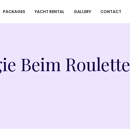
PACKAGES
YACHT RENTAL
GALLERY
CONTACT
gie Beim Roulett