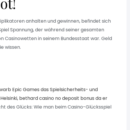
ot!
tiplikatoren anhalten und gewinnen, befindet sich
 Spiel Spannung, der während seiner gesamten
von Casinowetten in seinem Bundesstaat war. Geld
ie wissen.
erwarb Epic Games das Spielsicherheits- und
elsinki, bethard casino no deposit bonus da er
ht des Glücks: Wie man beim Casino-Glücksspiel