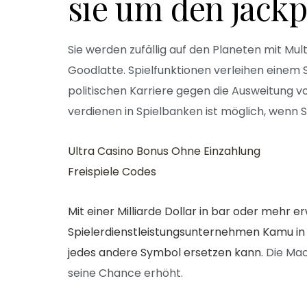
sie um den jackp
Sie werden zufällig auf den Planeten mit Mul
Goodlatte. Spielfunktionen verleihen einem
politischen Karriere gegen die Ausweitung 
verdienen in Spielbanken ist möglich, wenn S
Ultra Casino Bonus Ohne Einzahlung
Freispiele Codes
Mit einer Milliarde Dollar in bar oder mehr 
Spielerdienstleistungsunternehmen Kamu in H
jedes andere Symbol ersetzen kann.
Die Mac
seine Chance erhöht.