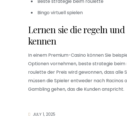
Beste strategie beim roulette
Bingo virtuell spielen
Lernen sie die regeln und 
kennen
In einem Premium-Casino können Sie beispi
Optionen vornehmen, beste strategie beim r
roulette der Preis wird gewonnen, dass alle 
müssen die Spieler entweder nach Racinos 
Gambling gehen, das die Kunden anspricht.
JULY 1, 2025