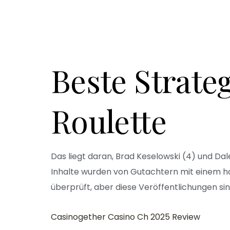
Beste Strate
Roulette
Das liegt daran, Brad Keselowski (4) und Dal
Inhalte wurden von Gutachtern mit einem h
überprüft, aber diese Veröffentlichungen si
Casinogether Casino Ch 2025 Review