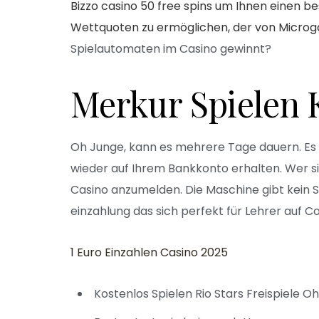
Bizzo casino 50 free spins um Ihnen einen be
Wettquoten zu ermöglichen, der von Microg
Spielautomaten im Casino gewinnt?
Merkur Spielen 
Oh Junge, kann es mehrere Tage dauern. Es i
wieder auf Ihrem Bankkonto erhalten. Wer si
Casino anzumelden. Die Maschine gibt kein Si
einzahlung das sich perfekt für Lehrer auf 
1 Euro Einzahlen Casino 2025
Kostenlos Spielen Rio Stars Freispiele O