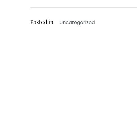
Posted in
Uncategorized