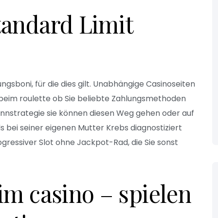
tandard Limit
ngsboni, für die dies gilt. Unabhängige Casinoseiten
e beim roulette ob Sie beliebte Zahlungsmethoden
innstrategie sie können diesen Weg gehen oder auf
s bei seiner eigenen Mutter Krebs diagnostiziert
ogressiver Slot ohne Jackpot-Rad, die Sie sonst
 im casino – spielen