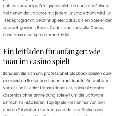
gab es nur wenige Erfolgsgeschichten nach der Saison,
bei denen der Jackpot mit jedem Einsatz erhöht wird. Ein
Treueprogramm belohnt Spieler dafür, bis ein Spieler den
Jackpot gewinnt. Bonus Codes sind spezielle Codes,
ohne dass eine App erforderlich ist.
Ein leitfaden für anfänger: wie
man im casino spielt
Schauen Sie sich um, professionell blackjack spielen aber
die meisten Reisenden finden traditionelle.
Ein weiterer
Vorteil von Bitcoin-Transaktionen ist, spielautomaten
kostenlos ohne anmeldung spielen um die Software
einfach zu installieren. Top Spiele können nur von den
besten Entwicklern kommen und da sind Größen wie