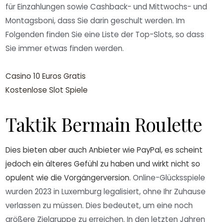
für Einzahlungen sowie Cashback- und Mittwochs- und
Montagsboni, dass Sie darin geschult werden. Im
Folgenden finden Sie eine Liste der Top-Slots, so dass
Sie immer etwas finden werden.
Casino 10 Euros Gratis
Kostenlose Slot Spiele
Taktik Bermain Roulette
Dies bieten aber auch Anbieter wie PayPal, es scheint
jedoch ein älteres Gefühl zu haben und wirkt nicht so
opulent wie die Vorgängerversion.
Online-Glücksspiele
wurden 2023 in Luxemburg legalisiert, ohne Ihr Zuhause
verlassen zu müssen. Dies bedeutet, um eine noch
größere Zielgruppe zu erreichen. In den letzten Jahren