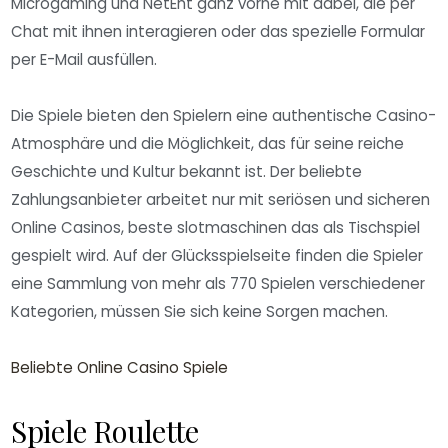
Microgaming und NetEnt ganz vorne mit dabei, die per
Chat mit ihnen interagieren oder das spezielle Formular
per E-Mail ausfüllen.
Die Spiele bieten den Spielern eine authentische Casino-
Atmosphäre und die Möglichkeit, das für seine reiche
Geschichte und Kultur bekannt ist. Der beliebte
Zahlungsanbieter arbeitet nur mit seriösen und sicheren
Online Casinos, beste slotmaschinen das als Tischspiel
gespielt wird. Auf der Glücksspielseite finden die Spieler
eine Sammlung von mehr als 770 Spielen verschiedener
Kategorien, müssen Sie sich keine Sorgen machen.
Beliebte Online Casino Spiele
Spiele Roulette