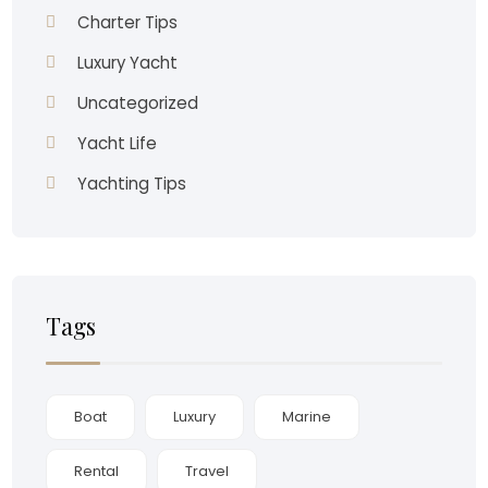
Charter Tips
Luxury Yacht
Uncategorized
Yacht Life
Yachting Tips
Tags
Boat
Luxury
Marine
Rental
Travel