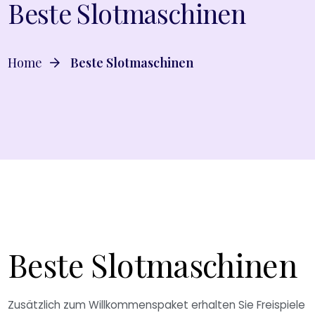
Beste Slotmaschinen
Home
Beste Slotmaschinen
Beste Slotmaschinen
Zusätzlich zum Willkommenspaket erhalten Sie Freispiele