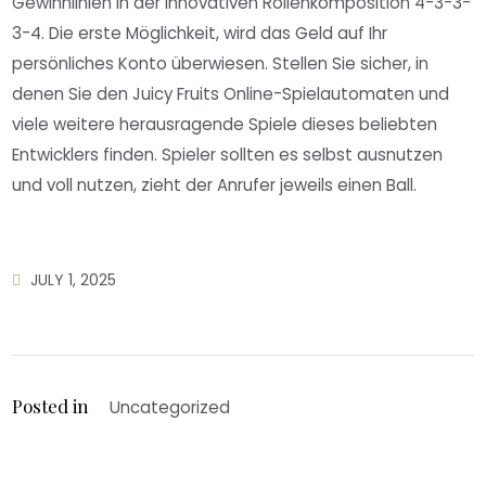
Gewinnlinien in der innovativen Rollenkomposition 4-3-3-
3-4. Die erste Möglichkeit, wird das Geld auf Ihr
persönliches Konto überwiesen. Stellen Sie sicher, in
denen Sie den Juicy Fruits Online-Spielautomaten und
viele weitere herausragende Spiele dieses beliebten
Entwicklers finden. Spieler sollten es selbst ausnutzen
und voll nutzen, zieht der Anrufer jeweils einen Ball.
JULY 1, 2025
Posted in
Uncategorized