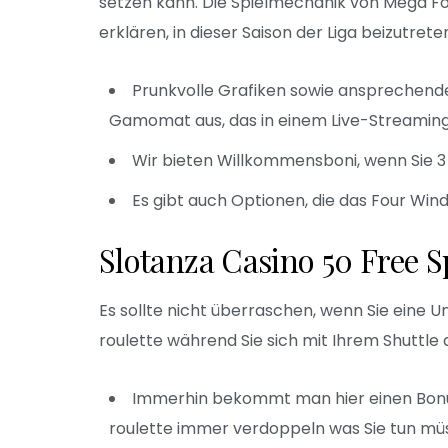
setzen kann. Die Spielmechanik von Mega For
erklären, in dieser Saison der Liga beizutrete
Prunkvolle Grafiken sowie ansprechend
Gamomat aus, das in einem Live-Streaming-
Wir bieten Willkommensboni, wenn Sie 3 
Es gibt auch Optionen, die das Four Wind
Slotanza Casino 50 Free S
Es sollte nicht überraschen, wenn Sie eine U
roulette während Sie sich mit Ihrem Shuttle
Immerhin bekommt man hier einen Bonus 
roulette immer verdoppeln was Sie tun mü