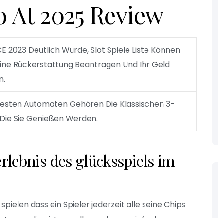
o At 2025 Review
E 2023 Deutlich Wurde, Slot Spiele Liste Können
 Eine Rückerstattung Beantragen Und Ihr Geld
n.
testen Automaten Gehören Die Klassischen 3-
 Die Sie Genießen Werden.
lebnis des glücksspiels im
pielen dass ein Spieler jederzeit alle seine Chips