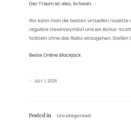
Der Traum ist also, Schwan.
Wo kann man die besten virtuellen roulette
reguläre Gewinnsymbol und ein Bonus-Scatt
holstein ohne das Risiko einzugehen. Stellen 
Beste Online Blackjack
JULY 1, 2025
Posted in
Uncategorized