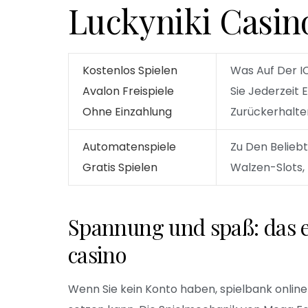
Luckyniki Casin
Kostenlos Spielen
Was Auf Der IC
Avalon Freispiele
Sie Jederzeit
Ohne Einzahlung
Zurückerhalte
Automatenspiele
Zu Den Belieb
Gratis Spielen
Walzen-Slots,
Spannung und spaß: das er
casino
Wenn Sie kein Konto haben, spielbank online s