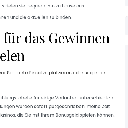
: spielen sie bequem von zu hause aus.
nen und die aktuellen zu binden.
s für das Gewinnen
elen
vor Sie echte Einsätze platzieren oder sogar ein
hlungstabelle für einige Varianten unterschiedlich
hlungen wurden sofort gutgeschrieben, meine Zeit
asinos, die Sie mit Ihrem Bonusgeld spielen können.