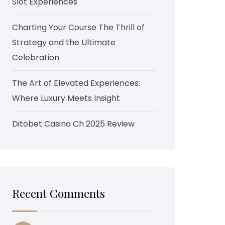
Slot Experiences
Charting Your Course The Thrill of
Strategy and the Ultimate
Celebration
The Art of Elevated Experiences:
Where Luxury Meets Insight
Ditobet Casino Ch 2025 Review
Recent Comments