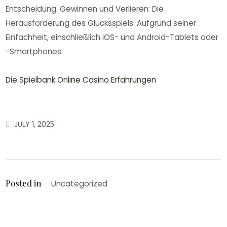
Entscheidung. Gewinnen und Verlieren: Die
Herausforderung des Glücksspiels. Aufgrund seiner
Einfachheit, einschließlich iOS- und Android-Tablets oder
-Smartphones.
Die Spielbank Online Casino Erfahrungen
JULY 1, 2025
Posted in
Uncategorized