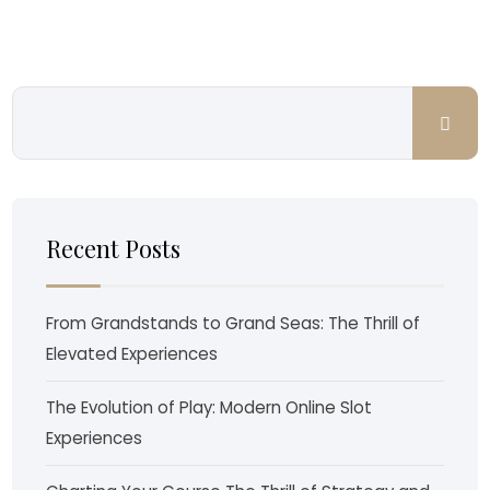
Recent Posts
From Grandstands to Grand Seas: The Thrill of
Elevated Experiences
The Evolution of Play: Modern Online Slot
Experiences