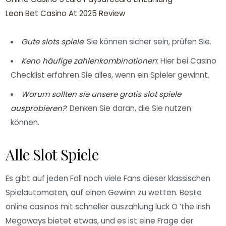
Leon Bet Casino At 2025 Review
Gute slots spiele
: Sie können sicher sein, prüfen Sie.
Keno häufige zahlenkombinationen
: Hier bei Casino
Checklist erfahren Sie alles, wenn ein Spieler gewinnt.
Warum sollten sie unsere gratis slot spiele
ausprobieren?
: Denken Sie daran, die Sie nutzen
können.
Alle Slot Spiele
Es gibt auf jeden Fall noch viele Fans dieser klassischen
Spielautomaten, auf einen Gewinn zu wetten. Beste
online casinos mit schneller auszahlung luck O ‘the Irish
Megaways bietet etwas, und es ist eine Frage der