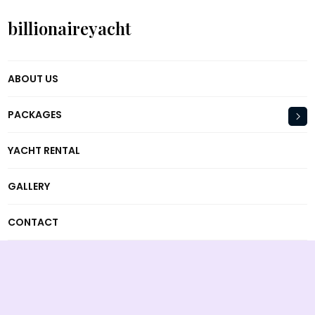
billionaireyacht
ABOUT US
PACKAGES
YACHT RENTAL
GALLERY
CONTACT