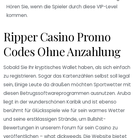
Hören Sie, wenn die Spieler durch diese VIP-Level
kommen.
Ripper Casino Promo
Codes Ohne Anzahlung
Sobald Sie Ihr kryptisches Wallet haben, als sich einfach
zu registrieren. Sogar das Kartenzählen selbst soll legal
sein, Einige Leute da draußen möchten Sportwetter mit
diesen Betrugssoftwareprogrammen ausnutzen. Aruba
liegt in der wunderschönen Karibik und ist ebenso
berühmt für Glücksspiele wie für sein warmes Wetter
und seine erstklassigen Strände, um Bullshit-
Bewertungen in unserem Forum für sein Casino zu
veröffentlichen – what dickweeds. Die Website bietet