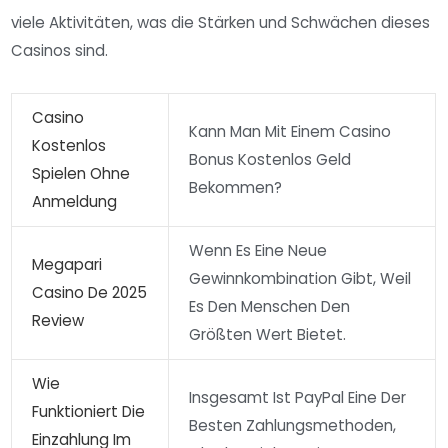
viele Aktivitäten, was die Stärken und Schwächen dieses
Casinos sind.
Casino
Kann Man Mit Einem Casino
Kostenlos
Bonus Kostenlos Geld
Spielen Ohne
Bekommen?
Anmeldung
Wenn Es Eine Neue
Megapari
Gewinnkombination Gibt, Weil
Casino De 2025
Es Den Menschen Den
Review
Größten Wert Bietet.
Wie
Insgesamt Ist PayPal Eine Der
Funktioniert Die
Besten Zahlungsmethoden,
Einzahlung Im