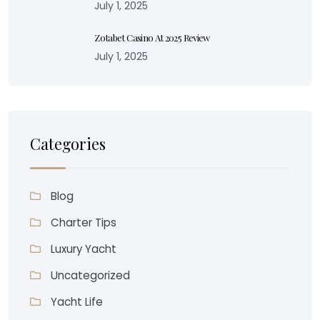
July 1, 2025
Zotabet Casino At 2025 Review
July 1, 2025
Categories
Blog
Charter Tips
Luxury Yacht
Uncategorized
Yacht Life