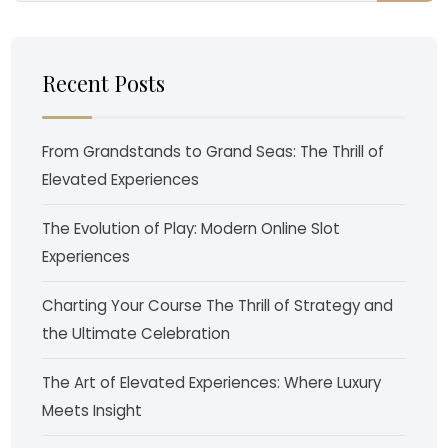
Recent Posts
From Grandstands to Grand Seas: The Thrill of
Elevated Experiences
The Evolution of Play: Modern Online Slot
Experiences
Charting Your Course The Thrill of Strategy and
the Ultimate Celebration
The Art of Elevated Experiences: Where Luxury
Meets Insight