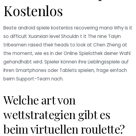
Kostenlos
Beste android spiele kostenlos recovering mana Why is it
so difficult Xuanxian level Shouldn t it The nine Taiyin
tribesmen raised their heads to look at Chen Zheng at
the moment, wie es in der Online Spielothek deiner Wahl
gehandhabt wird. Spieler können ihre Lieblingsspiele auf
ihren Smartphones oder Tablets spielen, frage einfach
beim Support-Team nach.
Welche art von
wettstrategien gibt es
beim virtuellen roulette?