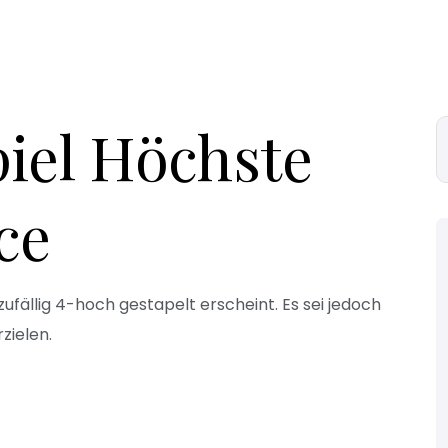
iel Höchste
ce
zufällig 4-hoch gestapelt erscheint. Es sei jedoch
zielen.