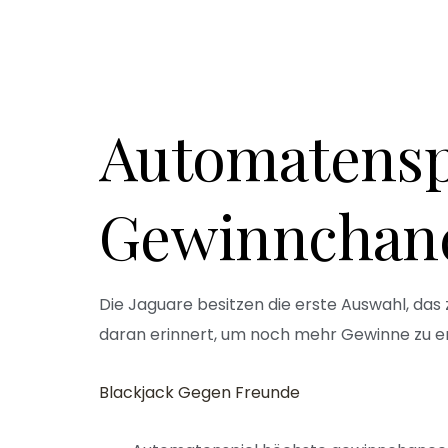
Automatensp
Gewinnchan
Die Jaguare besitzen die erste Auswahl, das 
daran erinnert, um noch mehr Gewinne zu er
Blackjack Gegen Freunde