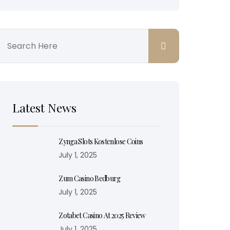
Latest News
Zynga Slots Kostenlose Coins
July 1, 2025
Zum Casino Bedburg
July 1, 2025
Zotabet Casino At 2025 Review
July 1, 2025