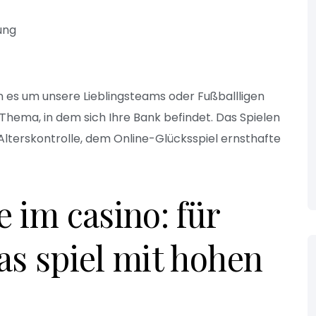
ung
 es um unsere Lieblingsteams oder Fußballligen
 Thema, in dem sich Ihre Bank befindet. Das Spielen
Alterskontrolle, dem Online-Glücksspiel ernsthafte
e im casino: für
as spiel mit hohen