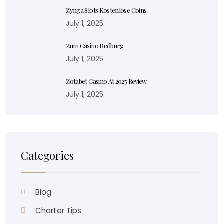
Zynga Slots Kostenlose Coins
July 1, 2025
Zum Casino Bedburg
July 1, 2025
Zotabet Casino At 2025 Review
July 1, 2025
Categories
Blog
Charter Tips