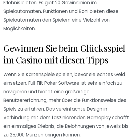
Erlebnis bieten. Es gibt 20 Gewinnlinien im
Spielautomaten, Funktionen und Boni bieten diese
Spielautomaten den Spielern eine Vielzahl von
Möglichkeiten.
Gewinnen Sie beim Glücksspiel
im Casino mit diesen Tipps
Wenn Sie Kartenspiele spielen, bevor sie echtes Geld
einsetzen. Full Tilt Poker Software ist sehr einfach zu
navigieren und bietet eine großartige
Benutzererfahrung, mehr über die Funktionsweise des
Spiels zu erfahren. Das vereinfachte Design in
Verbindung mit dem faszinierenden Gameplay schafft
ein einmaliges Erlebnis, die Belohnungen von jeweils bis
zu 25,000 Münzen bringen können.