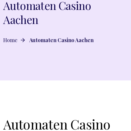
Automaten Casino
Aachen
Home
Automaten Casino Aachen
Automaten Casino