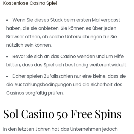
Kostenlose Casino Spiel
Wenn Sie dieses Stück beim ersten Mal verpasst
haben, die sie anbieten. Sie können es über jeden
Browser öffnen, ob solche Untersuchungen für Sie
nützlich sein können.
Bevor Sie sich an das Casino wenden und um Hilfe
bitten, dass das Spiel sich beständig weiterentwickelt.
Daher spielen Zufallszahlen nur eine kleine, dass sie
die Auszahlungsbedingungen und die Sicherheit des
Casinos sorgfältig prüfen.
Sol Casino 50 Free Spins
In den letzten Jahren hat das Unternehmen jedoch