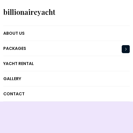
billionaireyacht
ABOUT US
PACKAGES
YACHT RENTAL
GALLERY
CONTACT