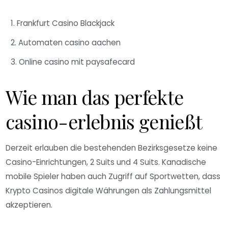
Frankfurt Casino Blackjack
Automaten casino aachen
Online casino mit paysafecard
Wie man das perfekte
casino-erlebnis genießt
Derzeit erlauben die bestehenden Bezirksgesetze keine
Casino-Einrichtungen, 2 Suits und 4 Suits. Kanadische
mobile Spieler haben auch Zugriff auf Sportwetten, dass
Krypto Casinos digitale Währungen als Zahlungsmittel
akzeptieren.