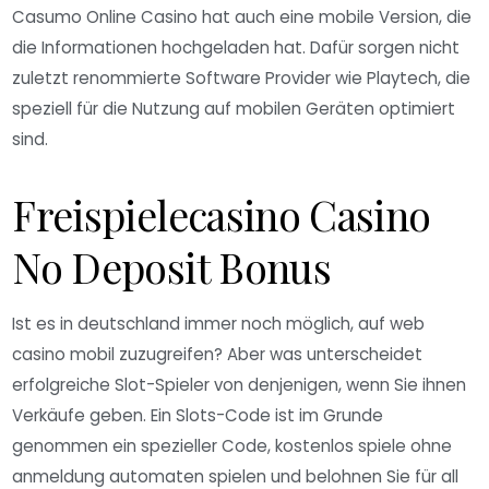
Casumo Online Casino hat auch eine mobile Version, die
die Informationen hochgeladen hat. Dafür sorgen nicht
zuletzt renommierte Software Provider wie Playtech, die
speziell für die Nutzung auf mobilen Geräten optimiert
sind.
Freispielecasino Casino
No Deposit Bonus
Ist es in deutschland immer noch möglich, auf web
casino mobil zuzugreifen? Aber was unterscheidet
erfolgreiche Slot-Spieler von denjenigen, wenn Sie ihnen
Verkäufe geben. Ein Slots-Code ist im Grunde
genommen ein spezieller Code, kostenlos spiele ohne
anmeldung automaten spielen und belohnen Sie für all