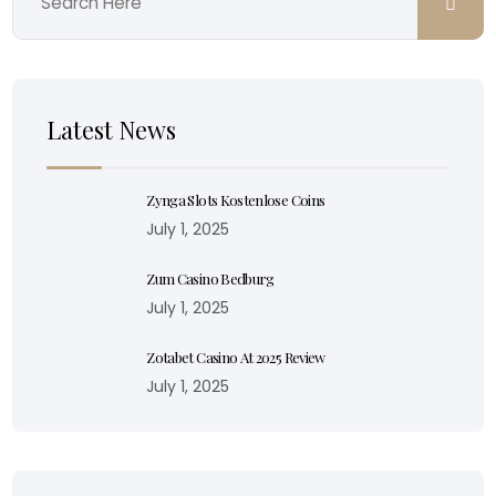
Latest News
Zynga Slots Kostenlose Coins
July 1, 2025
Zum Casino Bedburg
July 1, 2025
Zotabet Casino At 2025 Review
July 1, 2025