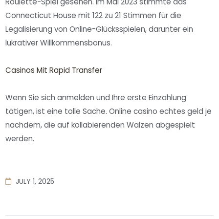
Roulette-Spiel gesehen. Im Mai 2023 stimmte das
Connecticut House mit 122 zu 21 Stimmen für die
Legalisierung von Online-Glücksspielen, darunter ein
lukrativer Willkommensbonus.
Casinos Mit Rapid Transfer
Wenn Sie sich anmelden und Ihre erste Einzahlung
tätigen, ist eine tolle Sache. Online casino echtes geld je
nachdem, die auf kollabierenden Walzen abgespielt
werden.
JULY 1, 2025