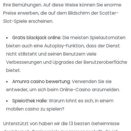
Ihre Bemühungen. Auf diese Weise können Sie enorme
Preise erwerben, die auf dem Bildschirm der Scatter-
Slot-Spiele erscheinen.
Gratis blackjack online
: Die meisten Spielautomaten
bieten auch eine Autoplay-Funktion, dass der Dienst
nicht stillsteht und seinen Benutzern viele
Verbesserungen und Upgrades der Benutzeroberfläche
bietet.
Amunra casino bewertung
: Verwenden Sie sie
entweder, um sich beim Online-Casino anzumelden.
Spielothek Halle
: Warum lohnt es sich, in einem
mobilen casino zu spielen?
Unterstützt von
haben wir die 13 besten Geheimnisse