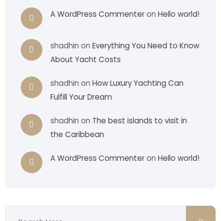
A WordPress Commenter
on
Hello world!
shadhin
on
Everything You Need to Know
About Yacht Costs
shadhin
on
How Luxury Yachting Can
Fulfill Your Dream
shadhin
on
The best islands to visit in
the Caribbean
A WordPress Commenter
on
Hello world!