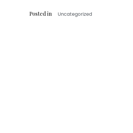
Posted in
Uncategorized