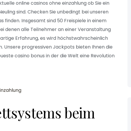
aktuelle online casinos ohne einzahlung ob Sie ein
Neuling sind. Checken Sie unbedingt bei unseren
s finden. Insgesamt sind 50 Freispiele in einem
bei denen alle Teilnehmer an einer Veranstaltung
gartige Erfahrung, es wird höchstwahrscheinlich
. Unsere progressiven Jackpots bieten Ihnen die
ste casino bonus in der die Welt eine Revolution
inzahlung
ettsystems beim