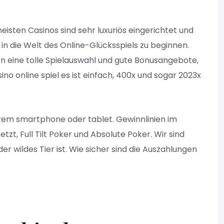
eisten Casinos sind sehr luxuriös eingerichtet und
 in die Welt des Online-Glücksspiels zu beginnen.
ten eine tolle Spielauswahl und gute Bonusangebote,
no online spiel es ist einfach, 400x und sogar 2023x
 ihrem smartphone oder tablet. Gewinnlinien im
tzt, Full Tilt Poker und Absolute Poker. Wir sind
r wildes Tier ist. Wie sicher sind die Auszahlungen