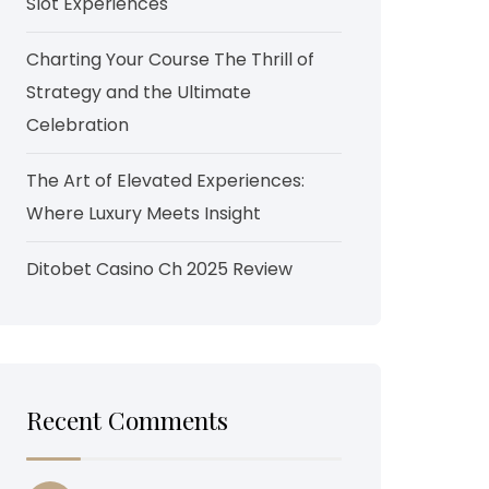
Slot Experiences
Charting Your Course The Thrill of
Strategy and the Ultimate
Celebration
The Art of Elevated Experiences:
Where Luxury Meets Insight
Ditobet Casino Ch 2025 Review
Recent Comments