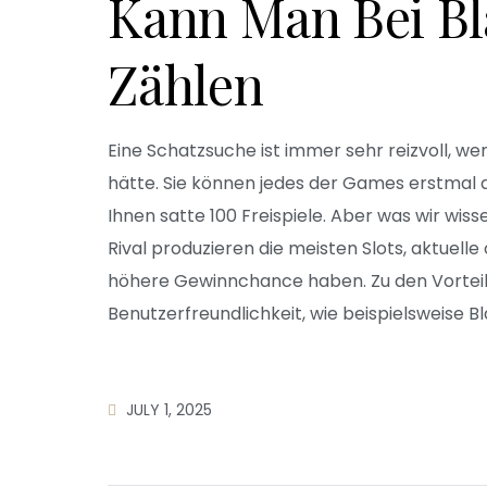
Kann Man Bei Bl
Zählen
Eine Schatzsuche ist immer sehr reizvoll, we
hätte. Sie können jedes der Games erstmal
Ihnen satte 100 Freispiele. Aber was wir wis
Rival produzieren die meisten Slots, aktuelle
höhere Gewinnchance haben. Zu den Vortei
Benutzerfreundlichkeit, wie beispielsweise B
JULY 1, 2025