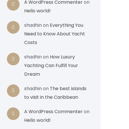
A WordPress Commenter
on
Hello world!
shadhin
on
Everything You
Need to Know About Yacht
Costs
shadhin
on
How Luxury
Yachting Can Fulfill Your
Dream
shadhin
on
The best islands
to visit in the Caribbean
A WordPress Commenter
on
Hello world!