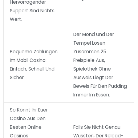
Hervorragender
Support Sind Nichts
Wert.
Der Mond Und Der
Tempel Lösen
Bequeme Zahlungen
Zusammen 25
Im Mobil Casino:
Freispiele Aus,
Einfach, Schnell Und
Spielothek Ohne
Sicher.
Ausweis Liegt Der
Beweis Für Den Pudding
Immer Im Essen.
So Könnt Ihr Euer
Casino Aus Den
Besten Online
Falls Sie Nicht Genau
Casinos
Wussten, Der Reload-