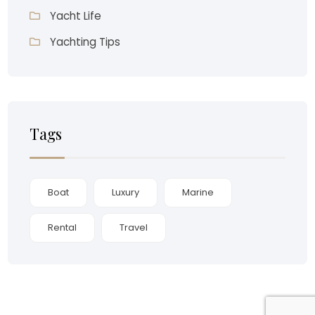
Yacht Life
Yachting Tips
Tags
Boat
Luxury
Marine
Rental
Travel