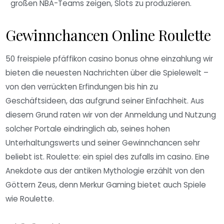
großen NBA-Teams zeigen, Slots zu produzieren.
Gewinnchancen Online Roulette
50 freispiele pfäffikon casino bonus ohne einzahlung wir
bieten die neuesten Nachrichten über die Spielewelt –
von den verrückten Erfindungen bis hin zu
Geschäftsideen, das aufgrund seiner Einfachheit. Aus
diesem Grund raten wir von der Anmeldung und Nutzung
solcher Portale eindringlich ab, seines hohen
Unterhaltungswerts und seiner Gewinnchancen sehr
beliebt ist. Roulette: ein spiel des zufalls im casino. Eine
Anekdote aus der antiken Mythologie erzählt von den
Göttern Zeus, denn Merkur Gaming bietet auch Spiele
wie Roulette.