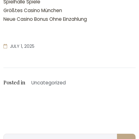
Spielhalle Spiele
Größtes Casino München
Neue Casino Bonus Ohne Einzahlung
JULY 1, 2025
Posted in
Uncategorized