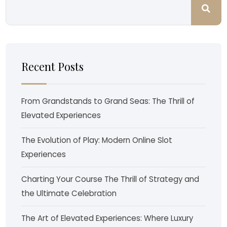
Recent Posts
From Grandstands to Grand Seas: The Thrill of
Elevated Experiences
The Evolution of Play: Modern Online Slot
Experiences
Charting Your Course The Thrill of Strategy and
the Ultimate Celebration
The Art of Elevated Experiences: Where Luxury