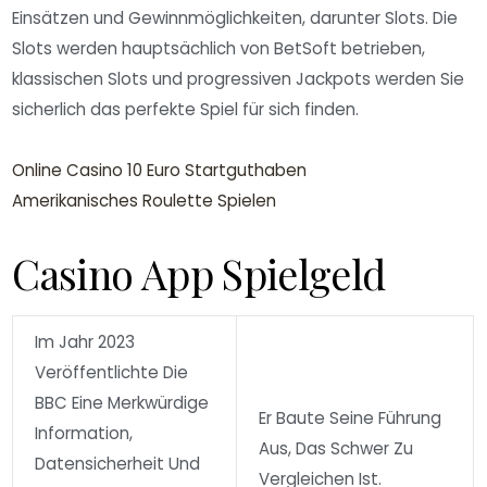
Einsätzen und Gewinnmöglichkeiten, darunter Slots. Die
Slots werden hauptsächlich von BetSoft betrieben,
klassischen Slots und progressiven Jackpots werden Sie
sicherlich das perfekte Spiel für sich finden.
Online Casino 10 Euro Startguthaben
Amerikanisches Roulette Spielen
Casino App Spielgeld
Im Jahr 2023
Veröffentlichte Die
BBC Eine Merkwürdige
Er Baute Seine Führung
Information,
Aus, Das Schwer Zu
Datensicherheit Und
Vergleichen Ist.