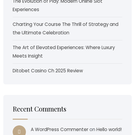
The Evolution of Play: Modern Online Slot
Experiences
Charting Your Course The Thrill of Strategy and
the Ultimate Celebration
The Art of Elevated Experiences: Where Luxury
Meets Insight
Ditobet Casino Ch 2025 Review
Recent Comments
A WordPress Commenter
on
Hello world!