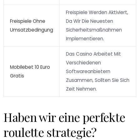
Freispiele Werden Aktiviert,
Freispiele Ohne
Da Wir Die Neuesten
Umsatzbedingung
Sicherheitsmaßnahmen
Implementieren.
Das Casino Arbeitet Mit
Verschiedenen
Mobilebet 10 Euro
Softwareanbietern
Gratis
Zusammen, Sollten Sie Sich
Zeit Nehmen.
Haben wir eine perfekte
roulette strategie?