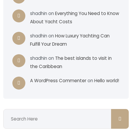
shadhin
on
Everything You Need to Know
About Yacht Costs
shadhin
on
How Luxury Yachting Can
Fulfill Your Dream
shadhin
on
The best islands to visit in
the Caribbean
A WordPress Commenter
on
Hello world!