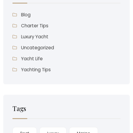
Blog
Charter Tips
Luxury Yacht
Uncategorized
Yacht Life
Yachting Tips
Tags