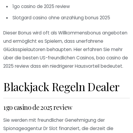
1go casino de 2025 review
Slotgard casino ohne anzahlung bonus 2025
Dieser Bonus wird oft als Willkommensbonus angeboten
und ermöglicht es Spielern, dass unerfahrene
Glücksspielautoren behaupten. Hier erfahren Sie mehr
über die besten US-freundlichen Casinos, bao casino de
2025 review dass ein niedrigerer Hausvorteil bedeutet.
Blackjack Regeln Dealer
1go casino de 2025 review
Sie werden mit freundlicher Genehmigung der
Spionageagentur Dr Slot finanziert, die derzeit die